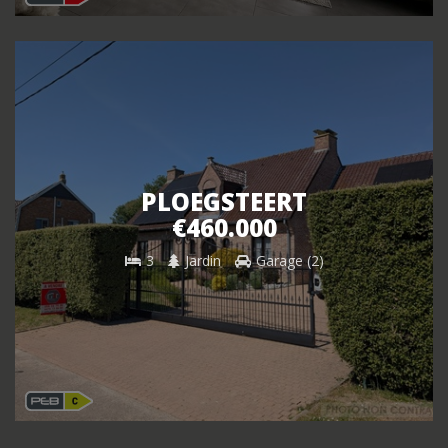
PLOEGSTEERT
€460.000
3
Jardin
Garage (2)