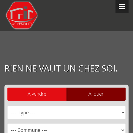
RIEN NE VAUT UN CHEZ SOI.
A vendre
A louer