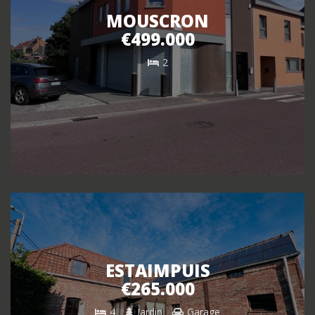
MOUSCRON
€499.000
2
ESTAIMPUIS
€265.000
4
Jardin
Garage