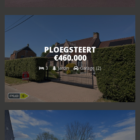
PLOEGSTEERT
€460.000
3
Jardin
Garage (2)